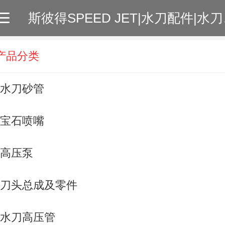
斯彼得SPE
产品分类
水刀砂管
宝石喷嘴
高压泵
刀头总成及零件
水刀高压管